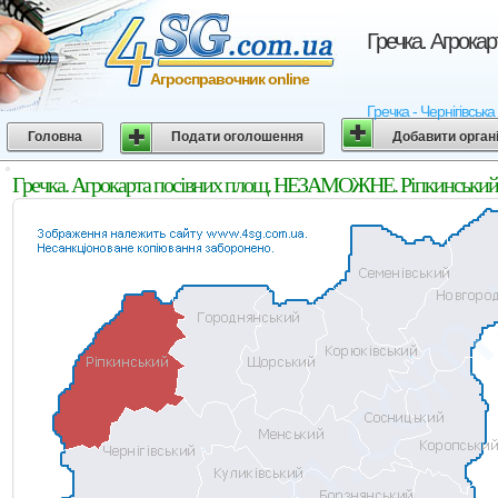
Гречка. Агрока
Агросправочник online
Гречка - Чернігівськ
Головна
Подати оголошення
Добавити орган
Гречка. Агрокарта посівних площ. НЕЗАМОЖНЕ. Ріпкинський р