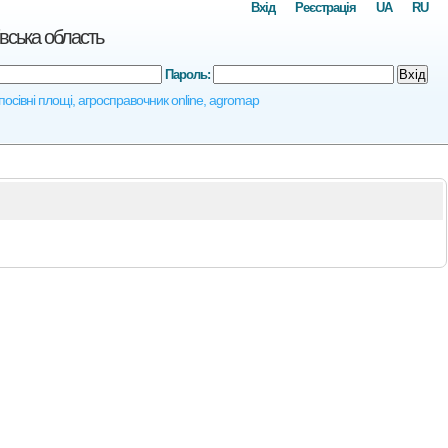
Вхід
Реєстрація
UA
RU
вська область
Пароль:
Вхід
посівні площі, агросправочник online, agromap