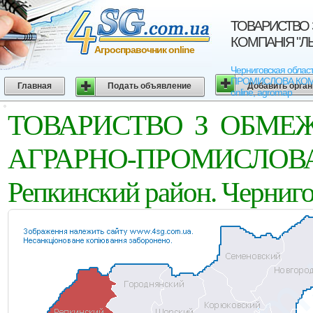
ТОВАРИСТВО
КОМПАНIЯ "ЛЬО
Агросправочник online
Черниговская обл
ПРОМИСЛОВА КОМПАН
Главная
Подать объявление
Добавить орга
online, agromap
ТОВАРИСТВО З ОБМЕ
АГРАРНО-ПРОМИСЛОВ
Репкинский район. Черниго