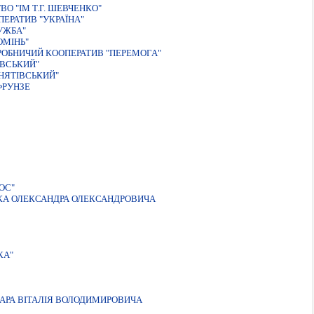
О "IМ Т.Г. ШЕВЧЕНКО"
ЕРАТИВ "УКРАЇНА"
УЖБА"
ОМIНЬ"
ОБНИЧИЙ КООПЕРАТИВ "ПЕРЕМОГА"
ЇВСЬКИЙ"
НЯТІВСЬКИЙ"
ФРУНЗЕ
ОС"
УКА ОЛЕКСАНДРА ОЛЕКСАНДРОВИЧА
КА"
ЧАРА ВIТАЛIЯ ВОЛОДИМИРОВИЧА