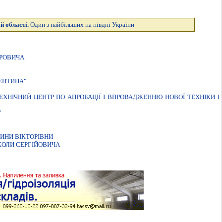
й області.
Один з найбільших на півдні України
ОРОВИЧА
ЕНТИНА"
ХНIЧНИЙ ЦЕНТР ПО АПРОБАЦIЇ I ВПРОВАДЖЕННЮ НОВОЇ ТЕХНIКИ I
"
ИНИ ВІКТОРІВНИ
КОЛИ СЕРГIЙОВИЧА