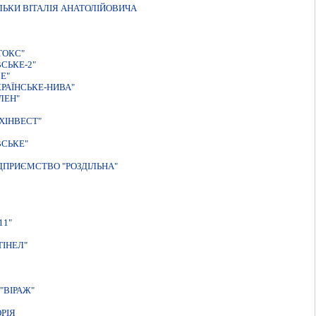
ЛЬКИ ВIТАЛIЯ АНАТОЛIЙОВИЧА
ТОКС"
СЬКЕ-2"
Е"
РАЇНСЬКЕ-НИВА"
ЛЕН"
ХIНВЕСТ"
ВСЬКЕ"
ДПРИЄМСТВО "РОЗДІЛЬНА"
11"
ІНЕЛ"
"ВIРАЖ"
РIЯ