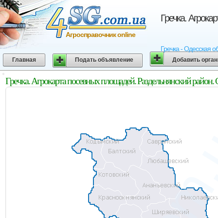
Гречка. Агрока
Агросправочник online
Гречка - Одесская о
Главная
Подать объявление
Добавить орга
Гречка. Агрокарта посевных площадей. Раздельнянский район. 