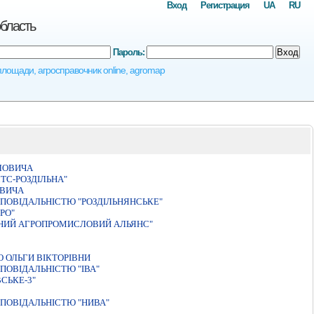
Вход
Регистрация
UA
RU
область
Пароль:
Вход
 площади, агросправочник online, agromap
ЛОВИЧА
ТС-РОЗДIЛЬНА"
ОВИЧА
ПОВIДАЛЬНIСТЮ "РОЗДIЛЬНЯНСЬКЕ"
РО"
ННИЙ АГРОПРОМИСЛОВИЙ АЛЬЯНС"
 ОЛЬГИ ВIКТОРIВНИ
ПОВIДАЛЬНIСТЮ "IВА"
СЬКЕ-3"
ПОВIДАЛЬНIСТЮ "НИВА"