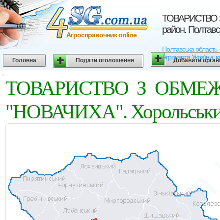
ТОВАРИСТВО 
район. Полтавс
Агросправочник online
Полтавська област
Агрокарта України, к
Головна
Подати оголошення
Добавити орган
ТОВАРИСТВО З ОБМЕ
"НОВАЧИХА". Хорольський 