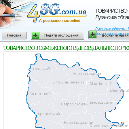
ТОВАРИСТВО 
Луганська обла
Агросправочник online
Луганська область
посівні площі, агрос
Головна
Подати оголошення
Добавити орган
ТОВАРИСТВО З ОБМЕЖЕНОЮ ВIДПОВIДАЛЬНIСТЮ "КОМБIН