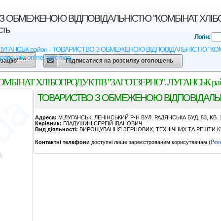
З ОБМЕЖЕНОЮ ВIДПОВIДАЛЬНIСТЮ "КОМБIНАТ ХЛIБОП
сть
Логін:
 - ЛУГАНСЬК район - ТОВАРИСТВО З ОБМЕЖЕНОЮ ВIДПОВIДАЛЬНIСТЮ "КОМБIН
правочник online, agromap
new
ізацію
Підписатися на розсилку оголошень
АТ ХЛIБОПРОДУКТIВ "ЗАГОТЗЕРНО". ЛУГАНСЬК район. 
ТОВАРИСТВО З ОБМЕЖЕНОЮ ВIДПОВIДАЛЬНI
Адреса:
М.ЛУГАНСЬК, ЛЕНIНСЬКИЙ Р-Н ВУЛ. РАДЯНСЬКА БУД. 53, KB. 
Керівник:
ГЛАДУШИН СЕРГIЙ IВАНОВИЧ
Вид діяльності:
ВИРОЩУВАННЯ ЗЕРНОВИХ, ТЕХНІЧНИХ ТА РЕШТИ КУ
Реє
Контактні телефони
доступні лише зареєстрованим корисутвачам (