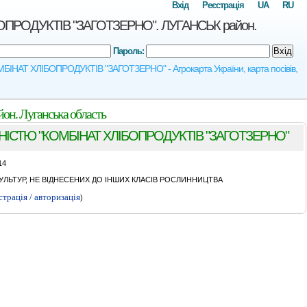
Вхід
Реєстрація
UA
RU
РОДУКТIВ "ЗАГОТЗЕРНО". ЛУГАНСЬК район.
Пароль:
Вхід
АТ ХЛIБОПРОДУКТIВ "ЗАГОТЗЕРНО" - Агрокарта України, карта посівів,
Луганська область
СТЮ "КОМБIНАТ ХЛIБОПРОДУКТIВ "ЗАГОТЗЕРНО"
14
ЛЬТУР, НЕ ВІДНЕСЕНИХ ДО ІНШИХ КЛАСІВ РОСЛИННИЦТВА
страція / авторизація
)