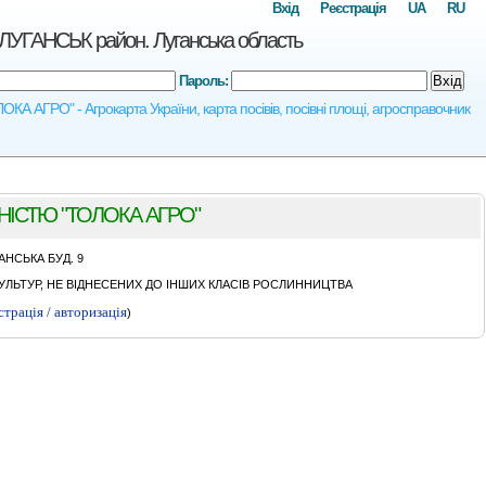
Вхід
Реєстрація
UA
RU
НСЬК район. Луганська область
Пароль:
Вхід
О" - Агрокарта України, карта посівів, посівні площі, агросправочник
IСТЮ "ТОЛОКА АГРО"
АНСЬКА БУД. 9
ЛЬТУР, НЕ ВІДНЕСЕНИХ ДО ІНШИХ КЛАСІВ РОСЛИННИЦТВА
страція / авторизація
)