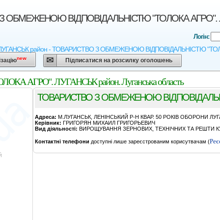
 ОБМЕЖЕНОЮ ВIДПОВIДАЛЬНIСТЮ "ТОЛОКА АГРО". ЛУГА
Логін:
- ЛУГАНСЬК район - ТОВАРИСТВО З ОБМЕЖЕНОЮ ВIДПОВIДАЛЬНIСТЮ "ТОЛОКА АГР
new
ізацію
Підписатися на розсилку оголошень
 АГРО". ЛУГАНСЬК район. Луганська область
ТОВАРИСТВО З ОБМЕЖЕНОЮ ВIДПОВIДАЛЬН
Адреса:
М.ЛУГАНСЬК, ЛЕНIНСЬКИЙ Р-Н КВАР. 50 РОКIВ ОБОРОНИ ЛУГ
Керівник:
ГРИГОРЯН МИХАИЛ ГРИГОРЬЕВИЧ
Вид діяльності:
ВИРОЩУВАННЯ ЗЕРНОВИХ, ТЕХНІЧНИХ ТА РЕШТИ КУ
Реє
Контактні телефони
доступні лише зареєстрованим корисутвачам (