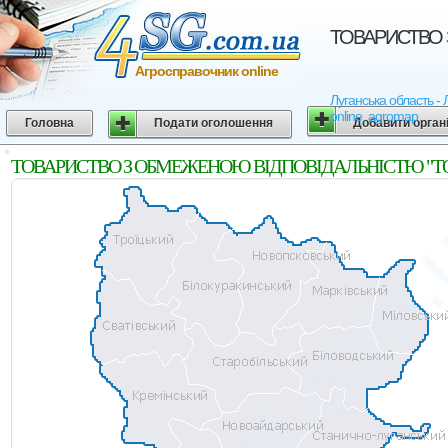
ТОВАРИСТВО З
Агросправочник online
Луганська область 
online, agromap
Головна
Подати оголошення
Добавити орган
ТОВАРИСТВО З ОБМЕЖЕНОЮ ВIДПОВIДАЛЬНIСТЮ "ТОЛОКА