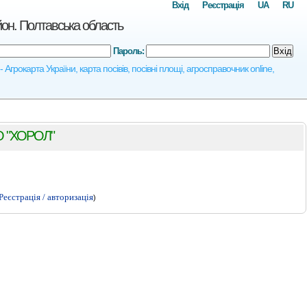
Вхід
Реєстрація
UA
RU
 Полтавська область
Пароль:
Вхід
рта України, карта посівів, посівні площі, агросправочник online,
 "ХОРОЛ"
Реєстрація / авторизація
)