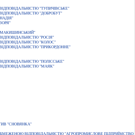
IДПОВIДАЛЬНIСТЮ "ТУПИЧIВСЬКЕ"
IДПОВIДАЛЬНIСТЮ "ДОБРОБУТ"
НАДIЯ"
ЗОРЯ"
 "МАКИШИНСЬКИЙ"
ІДПОВІДАЛЬНІСТЮ "РОСІЯ"
ВIДПОВIДАЛЬНIСТЮ "КОЛОС"
ВIДПОВIДАЛЬНIСТЮ "ПРИКОРДОННЕ"
IДПОВIДАЛЬНIСТЮ "ПОЛIССЬКЕ"
ВІДПОВІДАЛЬНІСТЮ "МАЯК"
ИВ "СНОВЯНКА"
 З ОБМЕЖЕНОЮ ВIДПОВIДАЛЬНIСТЮ "АГРОПРОМИСЛОВЕ ПIДПРИЇМСТВО