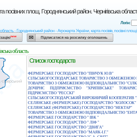
та посівних площ. Городнянський район. Чернігівська облас
Логін:
а область - Городнянський район - Агрокарта України, карта посівів, посівні площ
new
ізацію
Підписатися на розсилку оголошень
вська область
Список господарств
ФЕРМЕРСЬКЕ ГОСПОДАРСТВО "ПІНЧУК Ю.В"
СІЛЬСЬКОГОСПОДАРСЬКЕ ТОВАРИСТВО З ОБМЕЖЕНОЮ В
ТОВАРИСТВО З ОБМЕЖЕНОЮ ВІДПОВІДАЛЬНІСТЮ "СІЛК
ДОЧІРНЄ ПІДПРИЄМСТВО "ХРИПІВСЬКЕ" ТОВАР
ПІДРИЄМСТВО "РЕССКІ"
СІЛЬСЬКОГОСПОДАРСЬКИЙ ВИРОБНИЧИЙ КООПЕРАТИВ 
СЕЛЯНСЬКЕ (ФЕРМЕРСЬКЕ) ГОСПОДАРСТВО "КОЛОСОК"
СЕЛЯНСЬКЕ (ФЕРМЕРСЬКЕ) ГОСПОДАРСТВО "НЕКТАР"
ТОВАРИСТВО З ОБМЕЖЕНОЮ ВІДПОВІДАЛЬНІСТЮ "ЕНТ
ФЕРМЕРСЬКЕ ГОСПОДАРСТВО " IВК "
ФЕРМЕРСЬКЕ ГОСПОДАРСТВО " ЛIФ "
ФЕРМЕРСЬКЕ ГОСПОДАРСТВО "ДВИГА"
ФЕРМЕРСЬКЕ ГОСПОДАРСТВО "МАЯК-I.Г."
ФЕРМЕРСЬКЕ ГОСПОДАРСТВО "С.А.-СВІТ"