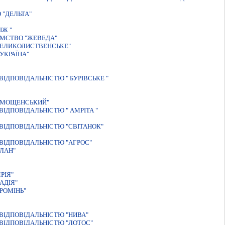
"ДЕЛЬТА"
ІЖ "
ЄМСТВО "ЖЕВЕДА"
ВЕЛИКОЛИСТВЕНСЬКЕ"
УКРАЇНА"
ДПОВIДАЛЬНIСТЮ " БУРIВСЬКЕ "
 "МОЩЕНСЬКИЙ"
IДПОВIДАЛЬНIСТЮ " АМРIТА "
ІДПОВІДАЛЬНІСТЮ "СВІТАНОК"
ВIДПОВIДАЛЬНIСТЮ "АГРОС"
ЛАН"
РIЯ"
АДІЯ"
РОМІНЬ"
ВIДПОВIДАЛЬНIСТЮ "НИВА"
ВIДПОВIДАЛЬНIСТЮ "ЛОТОС"