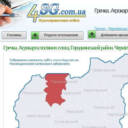
Гречка. Агрокар
Агросправочник online
Гречка - Чернігівськ
Головна
Подати оголошення
Добавити орган
Гречка. Агрокарта посівних площ. Городнянський район. Чернігі