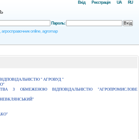
Вхід
Реєстрація
UA
RU
ть
Пароль:
Вхід
і, агросправочник online, agromap
ІДПОВІДАЛЬНІСТЮ " АГРОВУД "
О"
ИСТВА З ОБМЕЖЕНОЮ ВІДПОВІДАЛЬНІСТЮ "АГРОПРОМИСЛОВЕ
"НЕВКЛЯНСЬКИЙ"
АКО"