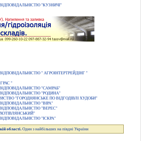
ІДПОВІДАЛЬНІСТЮ "КУЗНИЧІ"
ДПОВІДАЛЬНІСТЮ " АГРОІНТЕРТРЕЙДІНГ "
ГРАС "
ВІДПОВІДАЛЬНІСТЮ "САМРАБ"
ВIДПОВIДАЛЬНIСТЮ "РОДИНА"
ИСТВО "ГОРОДНЯНСЬКЕ ПО ВIДГОДIВЛI ХУДОБИ"
IДПОВIДАЛЬНIСТЮ "ВIРА"
ІДПОВІДАЛЬНІСТЮ "ВЕРЕС"
ХОТІВЛЯНСЬКИЙ"
IДПОВIДАЛЬНIСТЮ "IСКРА"
кій області.
Один з найбільших на півдні України