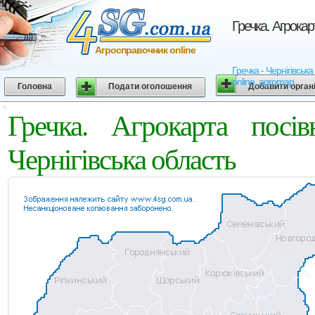
Гречка. Агрокар
Агросправочник online
Гречка - Чернігівська
online, agromap
Головна
Подати оголошення
Добавити орган
Гречка. Агрокарта посі
Чернігівська область