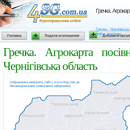
Гречка. Агрокар
Агросправочник online
Гречка - Чернігівськ
online, agromap
Головна
Подати оголошення
Добавити орган
Гречка. Агрокарта посі
Чернігівська область