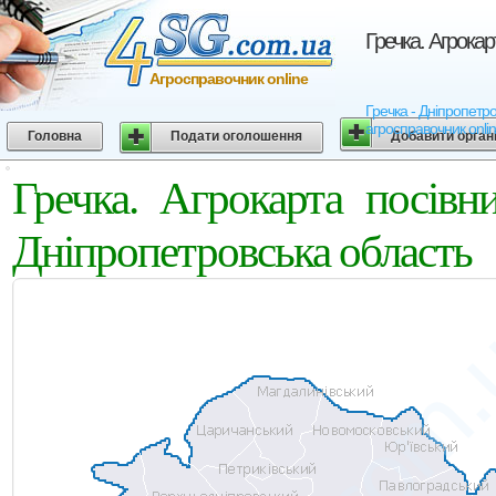
Гречка. Агрока
Агросправочник online
Гречка - Дніпропетро
агросправочник onli
Головна
Подати оголошення
Добавити орган
Гречка. Агрокарта посів
Дніпропетровська область