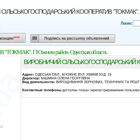
IЛЬСЬКОГОСПОДАРСЬКИЙ КООПЕРАТИВ "ТОКМАК". Г.Ю
Логин:
Г
new
низацию
Подпись на рассылку объявлений
КМАК". Г.Южном район. Одесская область
ВИРОБНИЧИЙ СIЛЬСЬКОГОСПОДАРСЬКИЙ К
Адрес:
ОДЕСЬКА ОБЛ., М.ЮЖНЕ ВУЛ. ХIМIКIВ БУД. 33
Директор:
КАШМIНА ОЛЕНА ГЕОРГIЇВНА
Вид деятельности:
ВИРОЩУВАННЯ ЗЕРНОВИХ, ТЕХНІЧНИХ ТА РЕШТИ
Контактные телефоны
доступны только зарегистрированным пользова