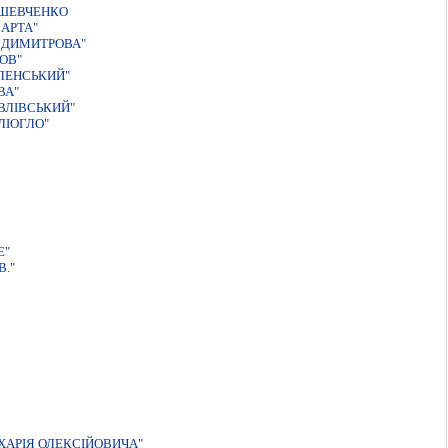
 ШЕВЧЕНКО
АРТА"
 ДИМИТРОВА"
ОВ"
ЛЕНСЬКИЙ"
ВА"
ВЛІВСЬКИЙ"
ЛІОГЛО"
Е"
."
ХАРIЯ ОЛЕКСIЙОВИЧА"