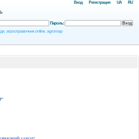
Вход
Регистрация
UA
RU
ь
Пароль:
Вход
ди, агросправочник online, agromap
Р"
КОРМОВИЙ ЗАВОД"