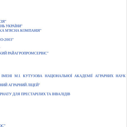
ІЯ"
Ь УКРАЇНИ"
КА М'ЯСНА КОМПАНІЯ"
О-2003"
"
КИЙ РАЙАГРОПРОМСЕРВIС"
IМЕНI М.I. КУТУЗОВА НАЦIОНАЛЬНОЇ АКАДЕМIЇ АГРАРНИХ НАУК
ИЙ АГРАРНИЙ ЛIЦЕЙ"
НАТУ ДЛЯ ПРЕСТАРIЛИХ ТА IНВАЛIДIВ
ОС"