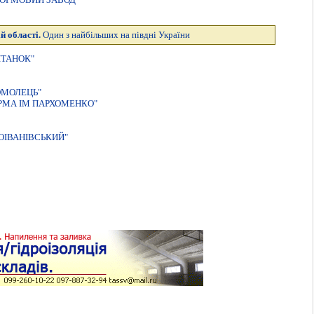
й області.
Один з найбільших на півдні України
ІТАНОК"
ОМОЛЕЦЬ"
РМА IМ ПАРХОМЕНКО"
ОIВАНIВСЬКИЙ"