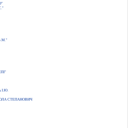
О"
."
.М."
ПI"
I.Ю.
КОЛА СТЕПАНОВИЧ