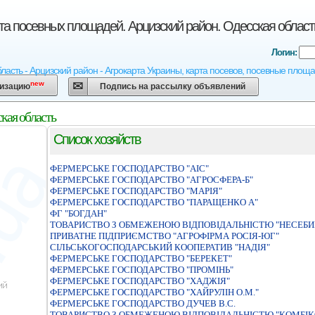
рта посевных площадей. Арцизский район. Одесская област
Логин:
бласть - Арцизский район - Агрокарта Украины, карта посевов, посевные площа
new
низацию
Подпись на рассылку объявлений
кая область
Список хозяйств
ФЕРМЕРСЬКЕ ГОСПОДАРСТВО "АIС"
ФЕРМЕРСЬКЕ ГОСПОДАРСТВО "АГРОСФЕРА-Б"
ФЕРМЕРСЬКЕ ГОСПОДАРСТВО "МАРIЯ"
ФЕРМЕРСЬКЕ ГОСПОДАРСТВО "ПАРАЩЕНКО А"
ФГ "БОГДАН"
ТОВАРИСТВО З ОБМЕЖЕНОЮ ВIДПОВIДАЛЬНIСТЮ "НЕСЕБИ
ПРИВАТНЕ ПIДПРИЄМСТВО "АГРОФIРМА РОСIЯ-ЮГ"
СІЛЬСЬКОГОСПОДАРСЬКИЙ КООПЕРАТИВ "НАДІЯ"
ФЕРМЕРСЬКЕ ГОСПОДАРСТВО "БЕРЕКЕТ"
ФЕРМЕРСЬКЕ ГОСПОДАРСТВО "ПРОМIНЬ"
ФЕРМЕРСЬКЕ ГОСПОДАРСТВО "ХАДЖIЯ"
ФЕРМЕРСЬКЕ ГОСПОДАРСТВО "ХАЙРУЛIН О.М."
ФЕРМЕРСЬКЕ ГОСПОДАРСТВО ДУЧЕВ В.С.
ТОВАРИСТВО З ОБМЕЖЕНОЮ ВIДПОВIДАЛЬНIСТЮ "КОМБI