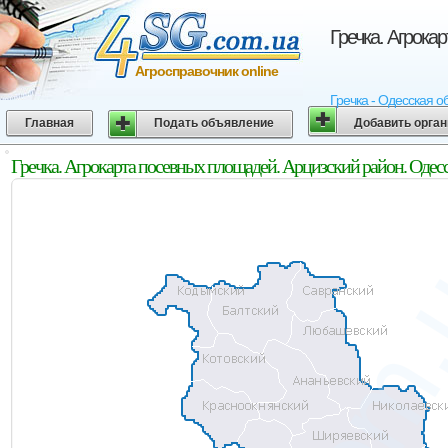
Гречка. Агрока
Агросправочник online
Гречка - Одесская о
Главная
Подать объявление
Добавить орга
Гречка. Агрокарта посевных площадей. Арцизский район. Одесс