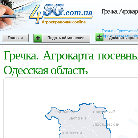
Гречка. Агрока
Агросправочник online
Гречка - Одесская о
агросправочник onli
Главная
Подать объявление
Добавить орга
Гречка. Агрокарта посевн
Одесская область