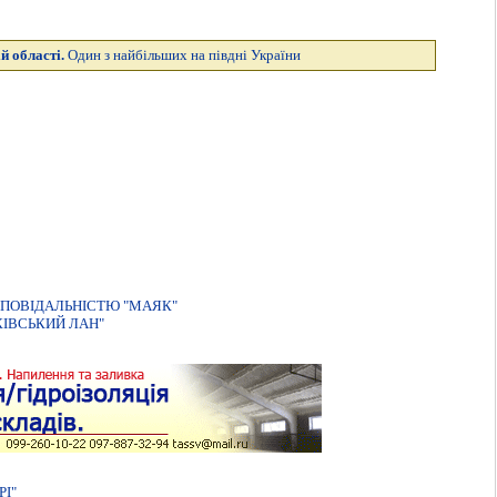
й області.
Один з найбільших на півдні України
ПОВIДАЛЬНIСТЮ "МАЯК"
IВСЬКИЙ ЛАН"
І"