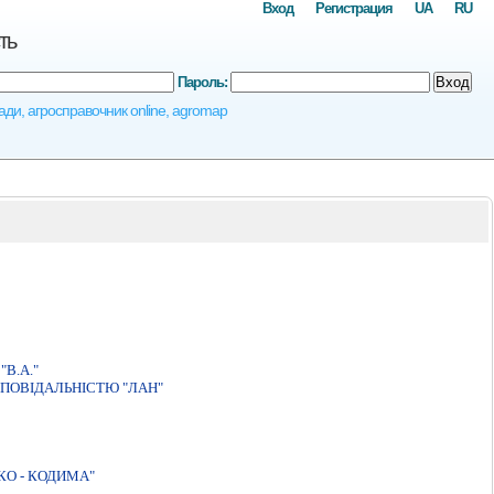
Вход
Регистрация
UA
RU
ть
Пароль:
Вход
ади, агросправочник online, agromap
В.А."
ПОВIДАЛЬНIСТЮ "ЛАН"
О - КОДИМА"