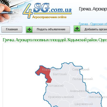
Гречка. Агрока
Агросправочник online
Гречка - Одесская о
Главная
Подать объявление
Добавить орга
Гречка. Агрокарта посевных площадей. Кодымский район. Одес