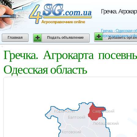
Гречка. Агрока
Агросправочник online
Гречка - Одесская о
агросправочник onli
Главная
Подать объявление
Добавить орга
Гречка. Агрокарта посевн
Одесская область