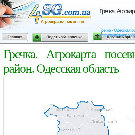
Гречка. Агрока
Агросправочник online
Гречка - Одесская о
агросправочник onli
Главная
Подать объявление
Добавить орга
Гречка. Агрокарта посев
район. Одесская область