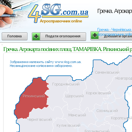
Гречка. Агрокар
Агросправочник online
Гречка - Чернігівська
агросправочник onli
Головна
Подати оголошення
Добавити орган
Гречка. Агрокарта посівних площ. ТАМАРІВКА. Ріпкинський ра