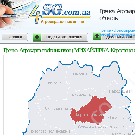
Гречка. Агрока
область
Агросправочник online
Гречка - Житомирська
площі, агросправочн
Головна
Подати оголошення
Добавити орган
Гречка. Агрокарта посівних площ. МИХАЙЛІВКА. Коростенськ