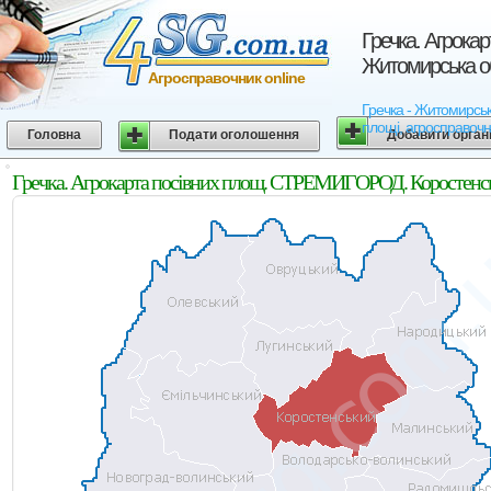
Гречка. Агрока
Житомирська о
Агросправочник online
Гречка - Житомирськ
площі, агросправочн
Головна
Подати оголошення
Добавити орган
Гречка. Агрокарта посівних площ. СТРЕМИГОРОД. Коростенсь