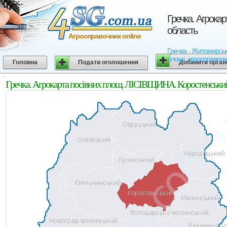
Гречка. Агрока
область
Агросправочник online
Гречка - Житомирська
площі, агросправочн
Головна
Подати оголошення
Добавити орган
Гречка. Агрокарта посівних площ. ЛІСІВЩИНА. Коростенськи