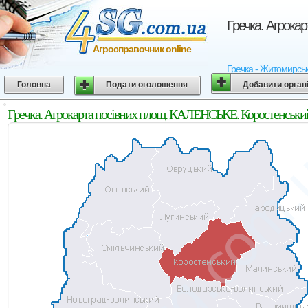
Гречка. Агрока
Агросправочник online
Гречка - Житомирська
Головна
Подати оголошення
Добавити орган
Гречка. Агрокарта посівних площ. КАЛЕНСЬКЕ. Коростенськи