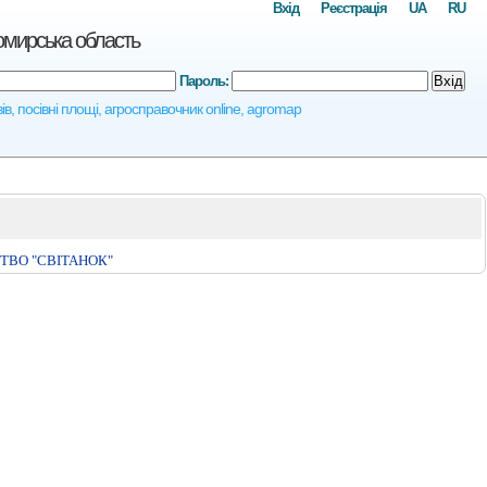
Вхід
Реєстрація
UA
RU
омирська область
Пароль:
Вхід
в, посівні площі, агросправочник online, agromap
ТВО "СВIТАНОК"